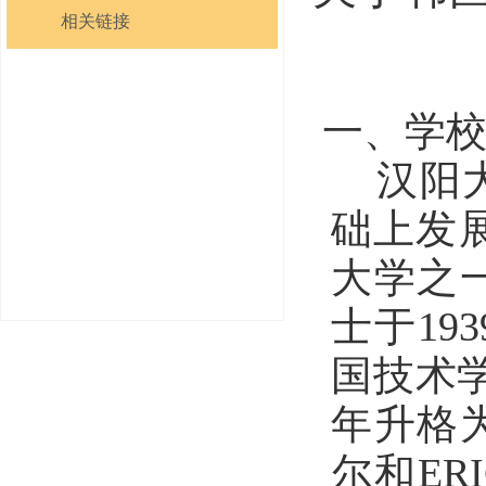
相关链接
一、学
汉阳
础上发
大学之
士于
193
国技术
年升格
尔和
ER