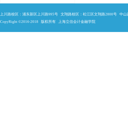
上川路校区：浦东新区上川路995号 文翔路校区：松江区文翔路2800号 中山
CopyRight ©2016-2018 版权所有 上海立信会计金融学院