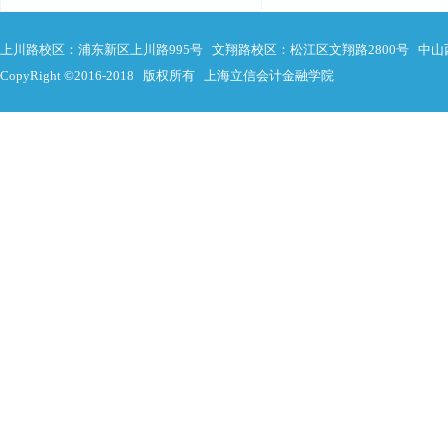
上川路校区：浦东新区上川路995号 文翔路校区：松江区文翔路2800号 中山
CopyRight ©2016-2018 版权所有 上海立信会计金融学院